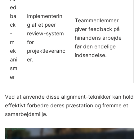
ed
ba
Implementerin
Teammedlemmer
ck
g af et peer
giver feedback på
-
review-system
hinandens arbejde
m
for
før den endelige
ek
projektleveranc
indsendelse.
ani
er.
sm
er
Ved at anvende disse alignment-teknikker kan hold
effektivt forbedre deres præstation og fremme et
samarbejdsmiljø.