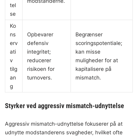
modstanderne.
tel
se
Ko
ns
Opbevarer
Begrænser
erv
defensiv
scoringspotentiale;
ati
integritet;
kan misse
v
reducerer
muligheder for at
tilg
risikoen for
kapitalisere på
an
turnovers.
mismatch.
g
Styrker ved aggressiv mismatch-udnyttelse
Aggressiv mismatch-udnyttelse fokuserer på at
udnytte modstanderens svagheder, hvilket ofte