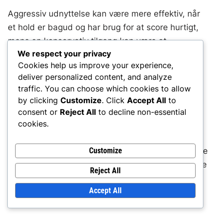
Aggressiv udnyttelse kan være mere effektiv, når
et hold er bagud og har brug for at score hurtigt,
mens en konservativ tilgang kan være at
We respect your privacy
foretrække, når man beskytter en føring sent
i
Cookies help us improve your experience,
spillet
. At forstå disse dynamikker giver holdene
deliver personalized content, and analyze
mulighed for at tilpasse deres strategier i realtid.
traffic. You can choose which cookies to allow
by clicking
Customize
. Click
Accept All
to
Ultimativt kan en afbalanceret tilgang, der
consent or
Reject All
to decline non-essential
cookies.
inkorporerer elementer fra begge strategier, være
gavnlig. Hold bør vurdere deres egne evner og
Customize
spilsituationen for at bestemme den mest effektive
måde at udnytte mismatch på, samtidig med at de
Reject All
minimerer risici.
Accept All