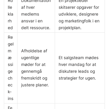
Ro
Dokumentation
En projektleder
lle
af hver
skitserer opgaver for
kla
medlems
udviklere, designere
rh
ansvar i en
og marketingfolk i en
ed
delt ressource.
projektplan.
Re
gel
m
Afholdelse af
æ
ugentlige
Et salgsteam mødes
ssi
møder for at
hver mandag for at
ge
gennemgå
diskutere leads og
ch
fremskridt og
strategier for ugen.
ec
justere planer.
k-
ins
Fe