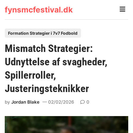
Skip
fynsmcfestival.dk
Main
to
Men
content
P
Formation Strategier i 7v7 Fodbold
o
Mismatch Strategier:
s
t
Udnyttelse af svagheder,
e
Spillerroller,
d
i
Justeringsteknikker
n
by
Jordan Blake
02/02/2026
0