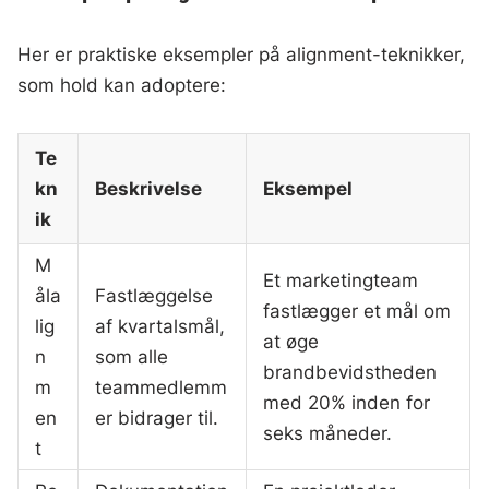
Her er praktiske eksempler på alignment-teknikker,
som hold kan adoptere:
Te
kn
Beskrivelse
Eksempel
ik
M
Et marketingteam
åla
Fastlæggelse
fastlægger et mål om
lig
af kvartalsmål,
at øge
n
som alle
brandbevidstheden
m
teammedlemm
med 20% inden for
en
er bidrager til.
seks måneder.
t