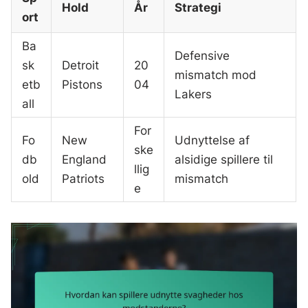
Hold
År
Strategi
ort
Ba
Defensive
sk
Detroit
20
mismatch mod
etb
Pistons
04
Lakers
all
For
Fo
New
Udnyttelse af
ske
db
England
alsidige spillere til
llig
old
Patriots
mismatch
e