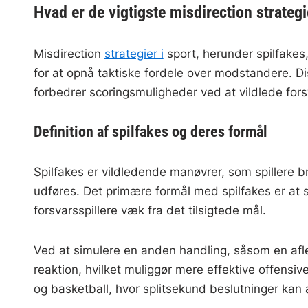
Hvad er de vigtigste misdirection strategi
Misdirection
strategier i
sport, herunder spilfakes,
for at opnå taktiske fordele over modstandere. Dis
forbedrer scoringsmuligheder ved at vildlede forsv
Definition af spilfakes og deres formål
Spilfakes er vildledende manøvrer, som spillere br
udføres. Det primære formål med spilfakes er at
forsvarsspillere væk fra det tilsigtede mål.
Ved at simulere en anden handling, såsom en aflev
reaktion, hvilket muliggør mere effektive offensi
og basketball, hvor splitsekund beslutninger kan a