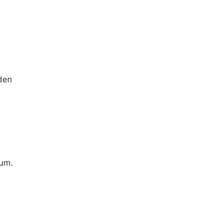
eden
tum.