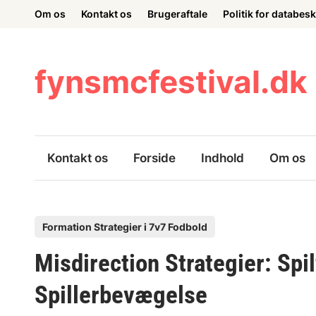
Skip
Om os
Kontakt os
Brugeraftale
Politik for databesk
to
content
fynsmcfestival.dk
Kontakt os
Forside
Indhold
Om os
P
Formation Strategier i 7v7 Fodbold
o
Misdirection Strategier: Spi
s
t
Spillerbevægelse
e