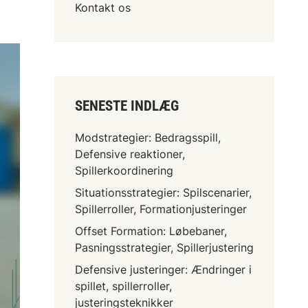
Kontakt os
SENESTE INDLÆG
Modstrategier: Bedragsspill,
Defensive reaktioner,
Spillerkoordinering
Situationsstrategier: Spilscenarier,
Spillerroller, Formationjusteringer
Offset Formation: Løbebaner,
Pasningsstrategier, Spillerjustering
Defensive justeringer: Ændringer i
spillet, spillerroller,
justeringsteknikker