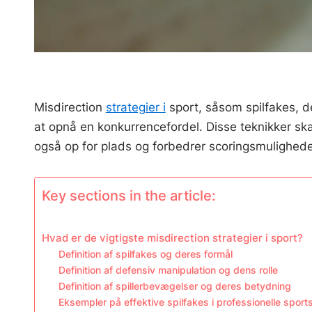
Misdirection
strategier i
sport, såsom spilfakes, d
at opnå en konkurrencefordel. Disse teknikker ska
også op for plads og forbedrer scoringsmulighede
Key sections in the article:
Hvad er de vigtigste misdirection strategier i sport?
Definition af spilfakes og deres formål
Definition af defensiv manipulation og dens rolle
Definition af spillerbevægelser og deres betydning
Eksempler på effektive spilfakes i professionelle spor