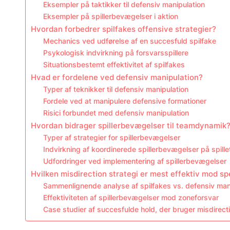
Eksempler på taktikker til defensiv manipulation
Eksempler på spillerbevægelser i aktion
Hvordan forbedrer spilfakes offensive strategier?
Mechanics ved udførelse af en succesfuld spilfake
Psykologisk indvirkning på forsvarsspillere
Situationsbestemt effektivitet af spilfakes
Hvad er fordelene ved defensiv manipulation?
Typer af teknikker til defensiv manipulation
Fordele ved at manipulere defensive formationer
Risici forbundet med defensiv manipulation
Hvordan bidrager spillerbevægelser til teamdynamik
Typer af strategier for spillerbevægelser
Indvirkning af koordinerede spillerbevægelser på spille
Udfordringer ved implementering af spillerbevægelser
Hvilken misdirection strategi er mest effektiv mod sp
Sammenlignende analyse af spilfakes vs. defensiv man
Effektiviteten af spillerbevægelser mod zoneforsvar
Case studier af succesfulde hold, der bruger misdirect