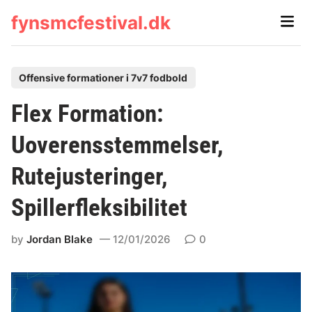
Skip
fynsmcfestival.dk
Main
to
Men
content
P
Offensive formationer i 7v7 fodbold
o
Flex Formation:
s
t
Uoverensstemmelser,
e
Rutejusteringer,
d
i
Spillerfleksibilitet
n
by
Jordan Blake
12/01/2026
0