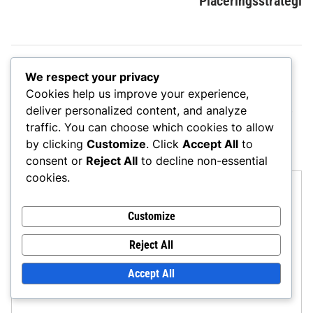
Placeringsstrategi
Leave a Reply
We respect your privacy
Cookies help us improve your experience,
Your email address will not be published.
Required fields
deliver personalized content, and analyze
are marked
*
traffic. You can choose which cookies to allow
by clicking
Customize
. Click
Accept All
to
COMMENT
*
consent or
Reject All
to decline non-essential
cookies.
Customize
Reject All
Accept All