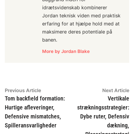
idrætsvidenskab kombinerer
Jordan teknisk viden med praktisk
erfaring for at hjælpe hold med at
maksimere deres potentiale på
banen.
More by Jordan Blake
Post
Previous
N
Previous Article
Next Article
article:
ar
Tom backfield formation:
Vertikale
navigation
Hurtige afleveringer,
strækningsstrategier:
Defensive mismatches,
Dybe ruter, Defensiv
Spilleransvarligheder
dækning,