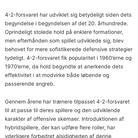
4-2-forsvaret har udviklet sig betydeligt siden dets
begyndelse i begyndelsen af det 20. århundrede.
Oprindeligt stolede hold på enklere formationer,
men efterhånden som spillet udviklede sig, blev
behovet for mere sofistikerede defensive strategier
tydeligt. 4-2-forsvaret fik popularitet i 1960’erne og
1970’erne, da hold begyndte at anerkende dets
effektivitet i at modvirke både løbende og
passerende angreb.
Gennem årene har trænere tilpasset 4-2-forsvaret
til at passe til deres spillere og den udviklende
karakter af offensive skemaer. Introduktionen af
hybridspillere, der kan udføre flere roller, har
yderligere forbedret alsidigheden af denne