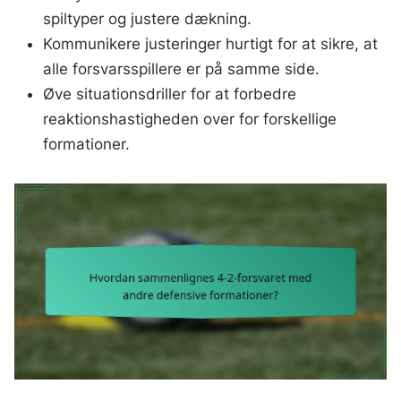
spiltyper og justere dækning.
Kommunikere justeringer hurtigt for at sikre, at
alle forsvarsspillere er på samme side.
Øve situationsdriller for at forbedre
reaktionshastigheden over for forskellige
formationer.