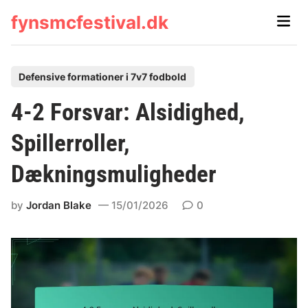
Skip
fynsmcfestival.dk
Main
to
Men
content
P
Defensive formationer i 7v7 fodbold
o
4-2 Forsvar: Alsidighed,
s
t
Spillerroller,
e
Dækningsmuligheder
d
i
by
Jordan Blake
15/01/2026
0
n