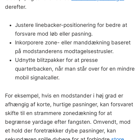
derefter.
Justere linebacker-positionering for bedre at
forsvare mod løb eller pasning.
Inkorporere zone- eller manddækning baseret
på modstanderens modtagelsestrusler.
Udnytte blitzpakker for at presse
quarterbacken, når man står over for en mindre
mobil signalcaller.
For eksempel, hvis en modstander i høj grad er
afhængig af korte, hurtige pasninger, kan forsvaret
skifte til en strammere zonedækning for at
begrænse yardage efter fangsten. Omvendt, mod
et hold der foretrækker dybe pasninger, kan
sekundæren spille dybere for at forhindre
store