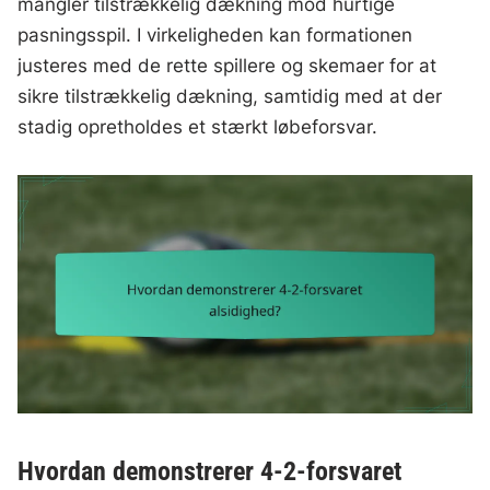
mangler tilstrækkelig dækning mod hurtige
pasningsspil. I virkeligheden kan formationen
justeres med de rette spillere og skemaer for at
sikre tilstrækkelig dækning, samtidig med at der
stadig opretholdes et stærkt løbeforsvar.
Hvordan demonstrerer 4-2-forsvaret