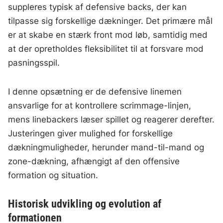
suppleres typisk af defensive backs, der kan
tilpasse sig forskellige dækninger. Det primære mål
er at skabe en stærk front mod løb, samtidig med
at der opretholdes fleksibilitet til at forsvare mod
pasningsspil.
I denne opsætning er de defensive linemen
ansvarlige for at kontrollere scrimmage-linjen,
mens linebackers læser spillet og reagerer derefter.
Justeringen giver mulighed for forskellige
dækningmuligheder, herunder mand-til-mand og
zone-dækning, afhængigt af den offensive
formation og situation.
Historisk udvikling og evolution af
formationen