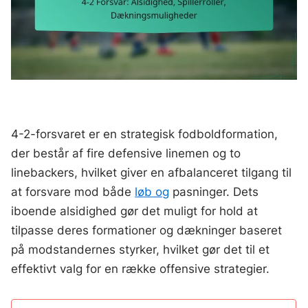
4-2-forsvaret er en strategisk fodboldformation,
der består af fire defensive linemen og to
linebackers, hvilket giver en afbalanceret tilgang til
at forsvare mod både
løb og
pasninger. Dets
iboende alsidighed gør det muligt for hold at
tilpasse deres formationer og dækninger baseret
på modstandernes styrker, hvilket gør det til et
effektivt valg for en række offensive strategier.