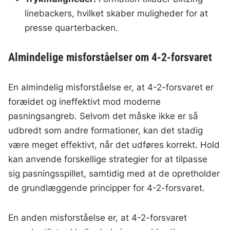
linebackers, hvilket skaber muligheder for at
presse quarterbacken.
Almindelige misforståelser om 4-2-forsvaret
En almindelig misforståelse er, at 4-2-forsvaret er
forældet og ineffektivt mod moderne
pasningsangreb. Selvom det måske ikke er så
udbredt som andre formationer, kan det stadig
være meget effektivt, når det udføres korrekt. Hold
kan anvende forskellige strategier for at tilpasse
sig pasningsspillet, samtidig med at de opretholder
de grundlæggende principper for 4-2-forsvaret.
En anden misforståelse er, at 4-2-forsvaret