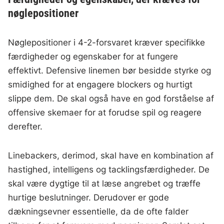
nøglepositioner
Nøglepositioner i 4-2-forsvaret kræver specifikke
færdigheder og egenskaber for at fungere
effektivt. Defensive linemen bør besidde styrke og
smidighed for at engagere blockers og hurtigt
slippe dem. De skal også have en god forståelse af
offensive skemaer for at forudse spil og reagere
derefter.
Linebackers, derimod, skal have en kombination af
hastighed, intelligens og tacklingsfærdigheder. De
skal være dygtige til at læse angrebet og træffe
hurtige beslutninger. Derudover er gode
dækningsevner essentielle, da de ofte falder