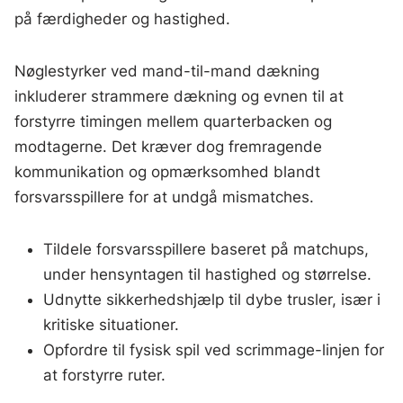
på færdigheder og hastighed.
Nøglestyrker ved mand-til-mand dækning
inkluderer strammere dækning og evnen til at
forstyrre timingen mellem quarterbacken og
modtagerne. Det kræver dog fremragende
kommunikation og opmærksomhed blandt
forsvarsspillere for at undgå mismatches.
Tildele forsvarsspillere baseret på matchups,
under hensyntagen til hastighed og størrelse.
Udnytte sikkerhedshjælp til dybe trusler, især i
kritiske situationer.
Opfordre til fysisk spil ved scrimmage-linjen for
at forstyrre ruter.