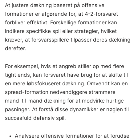
At justere dækning baseret på offensive
formationer er afgørende for, at 4-2-forsvaret
forbliver effektivt. Forskellige formationer kan
indikere specifikke spil eller strategier, hvilket
kræver, at forsvarsspillere tilpasser deres dækning
derefter.
For eksempel, hvis et angreb stiller op med flere
tight ends, kan forsvaret have brug for at skifte til
en mere løbsfokuseret dækning. Omvendt kan en
spread-formation nødvendiggøre strammere
mand-til-mand dækning for at modvirke hurtige
pasninger. At forstå disse dynamikker er nøglen til
succesfuld defensiv spil.
Analysere offensive formationer for at forudse